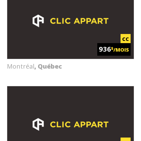
CC
936
$
/MOIS
Montréal
, Québec