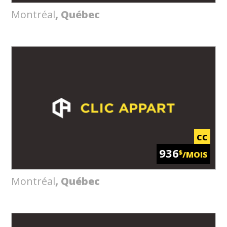
Montréal
, Québec
CC
936
$
/MOIS
Montréal
, Québec