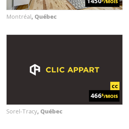
1450
$
/MOIS
Montréal
, Québec
CC
466
$
/MOIS
Sorel-Tracy
, Québec