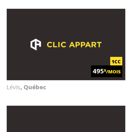
1CC
495
$
/MOIS
Lévis
, Québec