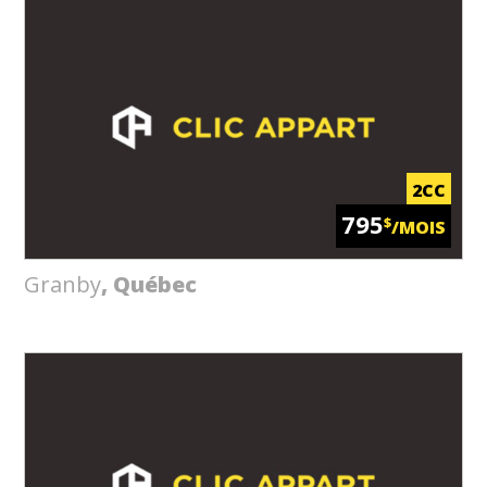
2CC
795
$
/MOIS
Granby
, Québec