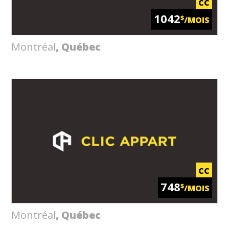
CC
1042
$
/MOIS
Montréal
, Québec
CC
748
$
/MOIS
Montréal
, Québec