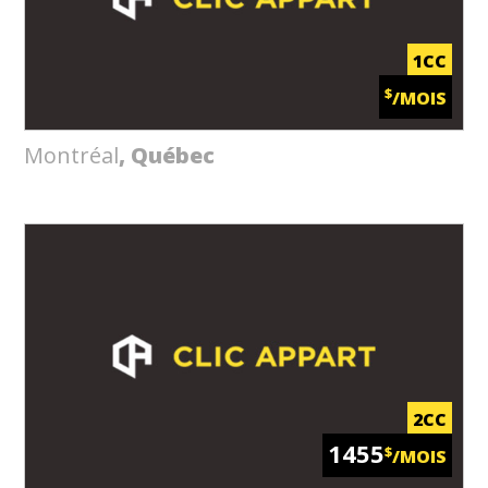
1CC
$
/MOIS
Montréal
, Québec
2CC
1455
$
/MOIS