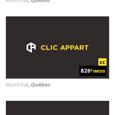
Montréal
, Québec
CC
826
$
/MOIS
Montréal
, Québec