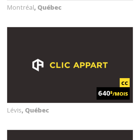
Montréal
, Québec
CC
640
$
/MOIS
Lévis
, Québec