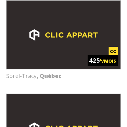
CC
425
$
/MOIS
Sorel-Tracy
, Québec