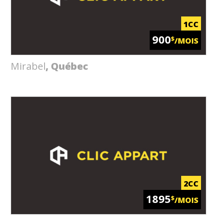
1CC
900
$
/MOIS
Mirabel
, Québec
2CC
1895
$
/MOIS