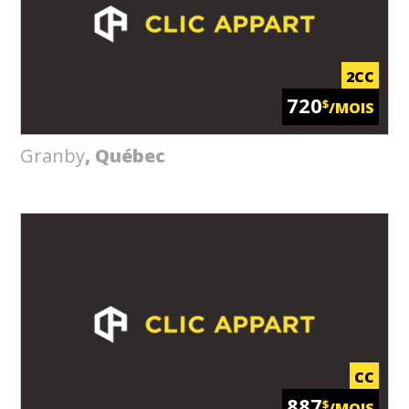
2CC
720
$
/MOIS
Granby
, Québec
CC
887
$
/MOIS