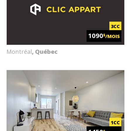
3CC
1090
$
/MOIS
Montréal
, Québec
1CC