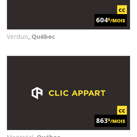
CC
604
$
/MOIS
Verdun
, Québec
CC
863
$
/MOIS