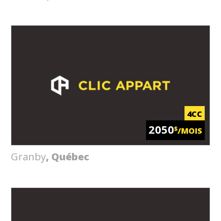
4CC
2050
$
/MOIS
Granby
, Québec