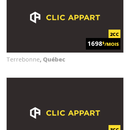
2CC
1698
$
/MOIS
Terrebonne
, Québec
3CC