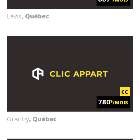
Lévis
, Québec
CC
780
$
/MOIS
Granby
, Québec