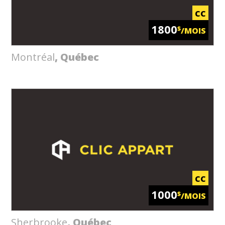
CC
1800
$
/MOIS
Montréal
, Québec
CC
1000
$
/MOIS
Sherbrooke
, Québec