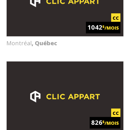
CC
1042
$
/MOIS
Montréal
, Québec
CC
826
$
/MOIS