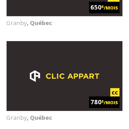
650
$
/MOIS
Granby
, Québec
CC
780
$
/MOIS
Granby
, Québec