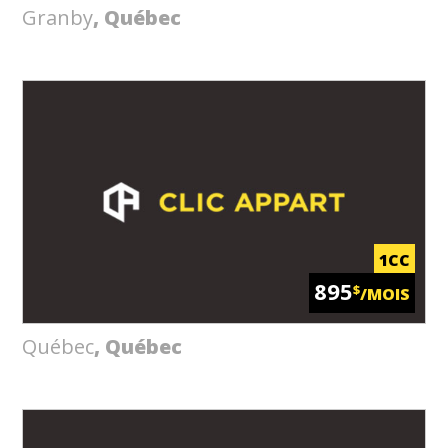
Granby
, Québec
1CC
895
$
/MOIS
Québec
, Québec