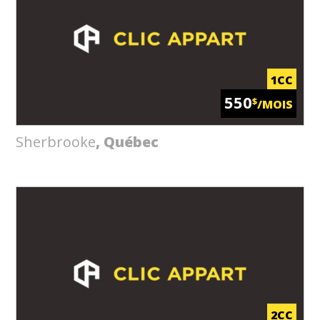
1CC
550
$
/MOIS
Sherbrooke
, Québec
2CC