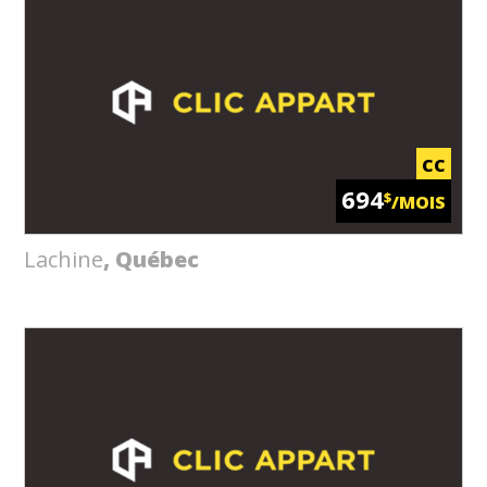
CC
694
$
/MOIS
Lachine
, Québec