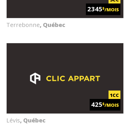
2345
$
/MOIS
Terrebonne
, Québec
1CC
425
$
/MOIS
Lévis
, Québec