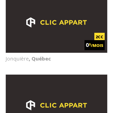
2CC
0
$
/MOIS
Jonquière
, Québec