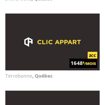
2CC
1648
$
/MOIS
Terrebonne
, Québec