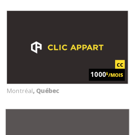
CC
1000
$
/MOIS
Montréal
, Québec