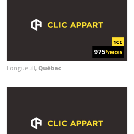
1CC
975
$
/MOIS
Longueuil
, Québec