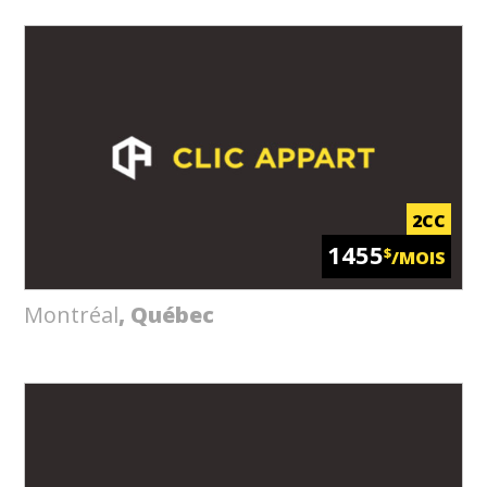
2CC
1455
$
/MOIS
Montréal
, Québec