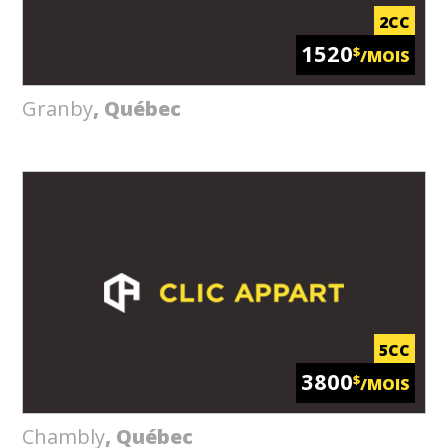
2CC
1520
$
/MOIS
Granby
, Québec
5CC
3800
$
/MOIS
Chambly
, Québec